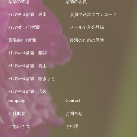
紫蘭の式場
紫蘭の会員
ﾒﾓﾘｱﾙﾎｰﾙ紫蘭 黒田
会員申込書ダウンロード
ﾒﾓﾘｱﾙｶﾞｰﾃﾞﾝ紫蘭
メールで入会登録
斎場前ﾎｰﾙ紫蘭
終活のための保険
ﾒﾓﾘｱﾙﾎｰﾙ紫蘭 都祁
ﾒﾓﾘｱﾙﾎｰﾙ紫蘭 青山
ﾒﾓﾘｱﾙﾎｰﾙ紫蘭 桔きょう
ﾒﾓﾘｱﾙﾎｰﾙ紫蘭 広陵
company
Contact
会社概要
お問合せ
ごあいさつ
お料理