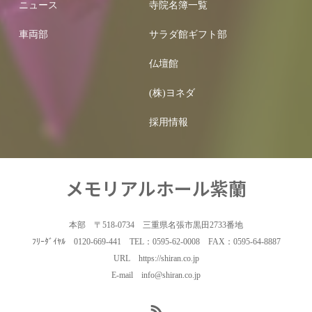
ニュース
寺院名簿一覧
車両部
サラダ館ギフト部
仏壇館
(株)ヨネダ
採用情報
メモリアルホール紫蘭
本部 〒518-0734 三重県名張市黒田2733番地
ﾌﾘｰﾀﾞｲﾔﾙ 0120-669-441 TEL：0595-62-0008 FAX：0595-64-8887
URL https://shiran.co.jp
E-mail info@shiran.co.jp