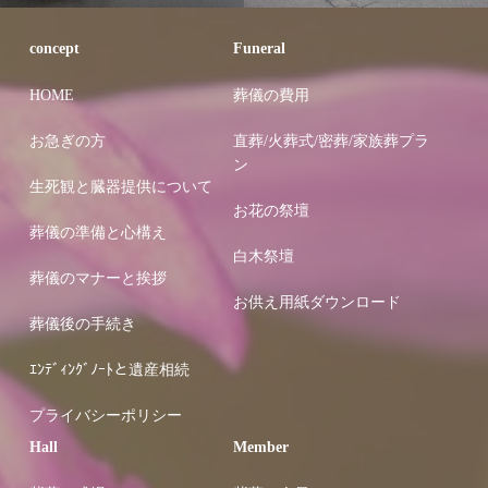
concept
Funeral
HOME
葬儀の費用
お急ぎの方
直葬/火葬式/密葬/家族葬プラ
ン
生死観と臓器提供について
お花の祭壇
葬儀の準備と心構え
白木祭壇
葬儀のマナーと挨拶
お供え用紙ダウンロード
葬儀後の手続き
ｴﾝﾃﾞｨﾝｸﾞﾉｰﾄと遺産相続
プライバシーポリシー
Hall
Member