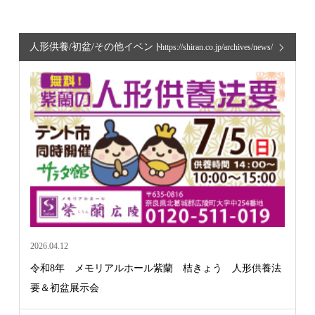
人形供養/初盆/その他イベント
https://shiran.co.jp/archives/news/
2026.04.12
令和8年 メモリアルホール紫蘭 桔きょう 人形供養法
要＆初盆展示会