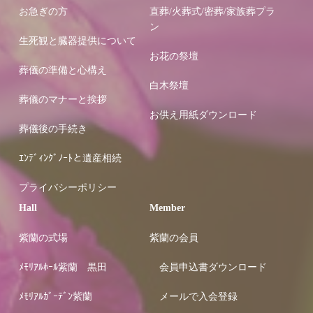
お急ぎの方
直葬/火葬式/密葬/家族葬プラ
ン
生死観と臓器提供について
お花の祭壇
葬儀の準備と心構え
白木祭壇
葬儀のマナーと挨拶
お供え用紙ダウンロード
葬儀後の手続き
ｴﾝﾃﾞｨﾝｸﾞﾉｰﾄと遺産相続
プライバシーポリシー
Hall
Member
紫蘭の式場
紫蘭の会員
ﾒﾓﾘｱﾙﾎｰﾙ紫蘭 黒田
会員申込書ダウンロード
ﾒﾓﾘｱﾙｶﾞｰﾃﾞﾝ紫蘭
メールで入会登録