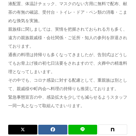
液配置、体温計チェック、マスクのない方用に無料で配布、献
茶の有無の確認、受付台・トイレ・ドア・ペン類の消毒・こま
めな換気を実施。
親族様に関しましては、実情を把握されておられる方も多く、
遠方の親族親戚様・会社関係・ご近所・知人の参列を辞退され
ております。
通夜の料理は持帰りも多くなってきましたが、告別式はどうし
てもお骨上げ後の初七日法要をされますので、火葬中の精進料
理となってしまいます。
その中でも、コロナ感染に対する配慮として、重親族は別とし
て、親戚様や町内会へ料理の持帰りも推奨しております。
緊急事態宣言の中、感染拡大を少しでも減らせるようスタッフ
一同一丸となって取組んでまいります。