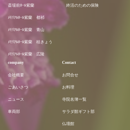
斎場前ﾎｰﾙ紫蘭
終活のための保険
ﾒﾓﾘｱﾙﾎｰﾙ紫蘭 都祁
ﾒﾓﾘｱﾙﾎｰﾙ紫蘭 青山
ﾒﾓﾘｱﾙﾎｰﾙ紫蘭 桔きょう
ﾒﾓﾘｱﾙﾎｰﾙ紫蘭 広陵
company
Contact
会社概要
お問合せ
ごあいさつ
お料理
ニュース
寺院名簿一覧
車両部
サラダ館ギフト部
仏壇館